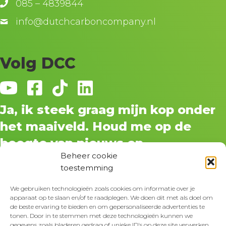
085 – 4839844
info@dutchcarboncompany.nl
Volg DCC
Ja, ik steek graag mijn kop onder
het maaiveld. Houd me op de
hoogte van nieuws en
Beheer cookie
ontwikkelingen.
toestemming
We gebruiken technologieën zoals cookies om informatie over je
apparaat op te slaan en/of te raadplegen. We doen dit met als doel om
de beste ervaring te bieden en om gepersonaliseerde advertenties te
tonen. Door in te stemmen met deze technologieën kunnen we
gegevens zoals bladeren gedrag of unieke ID's op deze site verwerken.