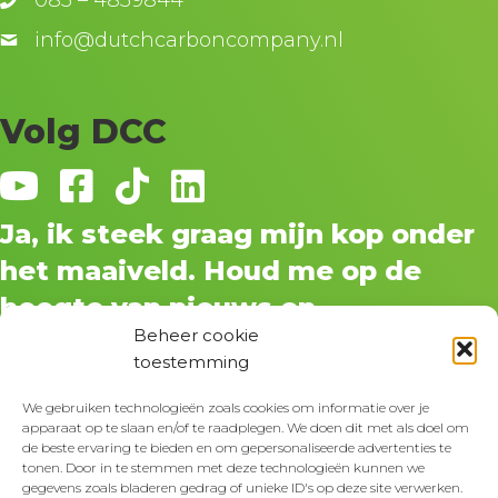
info@dutchcarboncompany.nl
Volg DCC
Ja, ik steek graag mijn kop onder
het maaiveld. Houd me op de
hoogte van nieuws en
Beheer cookie
ontwikkelingen.
toestemming
We gebruiken technologieën zoals cookies om informatie over je
apparaat op te slaan en/of te raadplegen. We doen dit met als doel om
de beste ervaring te bieden en om gepersonaliseerde advertenties te
tonen. Door in te stemmen met deze technologieën kunnen we
gegevens zoals bladeren gedrag of unieke ID's op deze site verwerken.