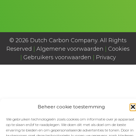
© 2026 Dutch Carbon Company. All Rights
Reserved
|
Algemene voorwaarden
|
Cookies
|
Gebruikers voorwaarden
|
Privacy
Beheer cookie toestemming
We gebruiken technologieën zoals cookies om informatie over je apparaat
op te slaan en/of te raadplegen. We doen dit met als doel om de beste
ervaring te bieden en om gepersonaliseerde advertenties te tonen. Door in
te stemmen met deze technologieën kunnen we gegevens zoals bladeren