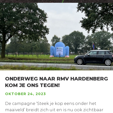
ONDERWEG NAAR RMV HARDENBERG
KOM JE ONS TEGEN!
OKTOBER 24, 2023
De campagne ‘Steek je kop eens onder het
maaiveld’ breidt zich uit en is nu ook zichtbaar