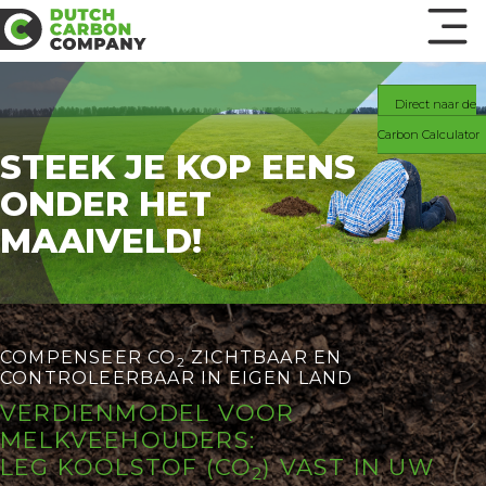
Direct naar de
Carbon Calculator
STEEK JE KOP EENS
ONDER HET
MAAIVELD!
COMPENSEER CO
ZICHTBAAR EN
2
CONTROLEERBAAR IN EIGEN LAND
VERDIENMODEL VOOR
MELKVEEHOUDERS:
LEG KOOLSTOF (CO
) VAST IN UW
2