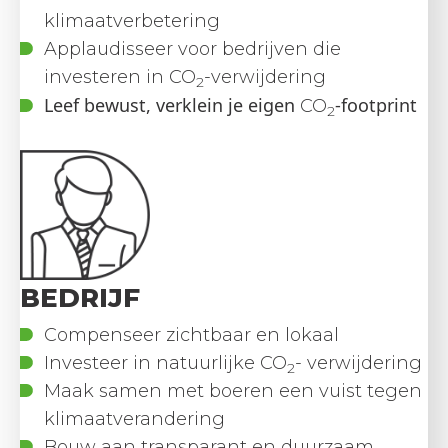
klimaatverbetering
Applaudisseer voor bedrijven die
investeren in CO
-verwijdering
2
Leef bewust, verklein je eigen
-footprint
CO
2
BEDRIJF
Compenseer zichtbaar en lokaal
Investeer in natuurlijke CO
-
verwijdering
2
Maak samen met boeren een vuist tegen
klimaatverandering
Bouw aan transparant en duurzaam